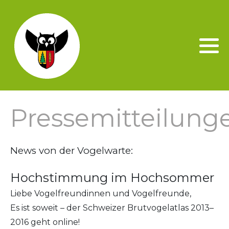
Credo
Aktuelle Anlässe
Arbeitseinsätze
Schulbaumgarten
Bruderloch - Höhle
Kontakt
Gründungszeit
Vergangene Anlässe
Spenden
Auszeichnung von privatem
Naturschutzgebiet Isleten
Adressen und Links
Engagement
Vorstand
Mitgliedschaft
Merkblätter
Nistkastenbetreuung
Pressemitteilung
Statuten
Pressemitteilungen
Jährlicher Naturschutztag
Mitglied werden
News von der Vogelwarte:
Projekte mit der Schule
Hochstimmung im Hochsommer
Frühere Projekte
Liebe Vogelfreundinnen und Vogelfreunde,
Es ist soweit – der Schweizer Brutvogelatlas 2013–
Dellenbach
2016 geht online!