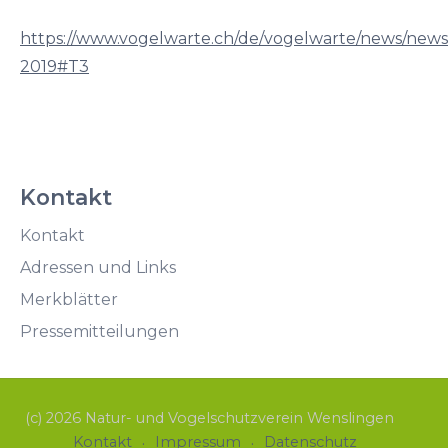
Hochstamm-Most
https://www.vogelwarte.ch/de/vogelwarte/news/newsle
2019#T3
Hochstamm Erhaltung
Fotowettbewerb 2019 - 2020
Kontakt
Kontakt
Adressen und Links
Merkblätter
Pressemitteilungen
(c) 2026 Natur- und Vogelschutzverein Wenslingen
Kontakt
Impressum
Datenschutz