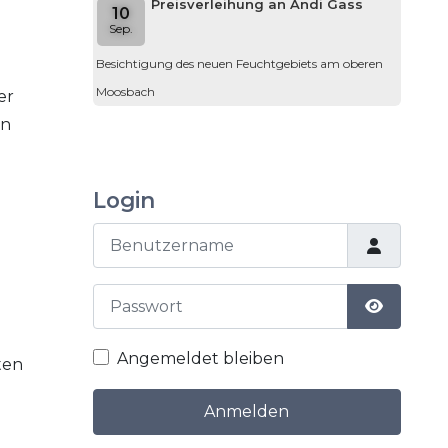
Preisverleihung an Andi Gass
10
Sep.
Besichtigung des neuen Feuchtgebiets am oberen
Moosbach
er
en
Login
Benutzername
Passwort
Passwort
Angemeldet bleiben
ten
Anmelden